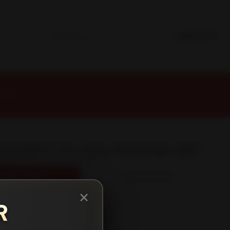
W 99T
5/65R17 FALKEN WPAT4W 99T
REGAR AL CARRO
COMPRAR AHORA
×
R
s