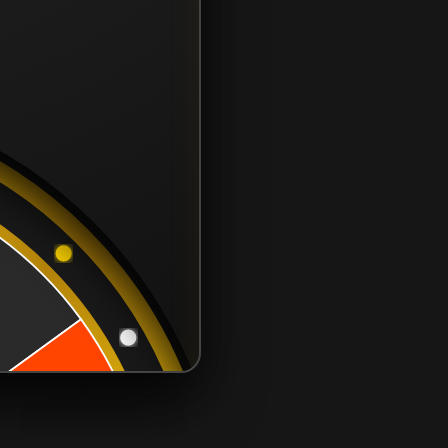
CONTÁCTANOS
contacto@samcor.cl
56934276904
Samcor Local
Av. 5 de Abril 4454, Bodega 9
Santiago - Estación Central
Región Metropolitana - Chile