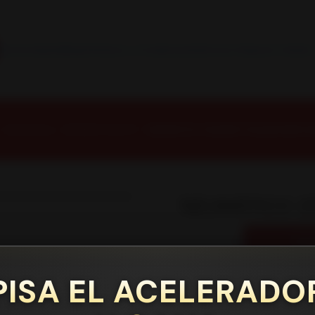
INSTALACION Y BALANCEO INCLUIDOS EN TU COMPRA
Inicio
Contacto
Blog
Términos y Condiciones
Servicio Estación Central
Neumáticos
NEUMATICOS R17
NEUMÁTICO 215/65R17 FALKEN WPAT4
|
NEUMÁTICO 21
AG
Cantidad
PISA EL ACELERADO
Mostrar stock de ubicacione