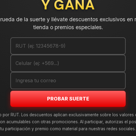
Y GANA
DESCRIPCIÓN
NEUMÁTICO 215/65R17 FALKEN
a rueda de la suerte y llévate descuentos exclusivos en 
incluido en tu compra.
tienda o premios especiales.
Leer más
DETALLES
ANCHO:
PERFIL:
ARO:
COMPARTE ESTE PRODUCTO
PROBAR SUERTE
o por RUT. Los descuentos aplican exclusivamente sobre los valores 
on acumulables con otras promociones. Al participar, autorizas el pos
tu participación y premio como material para nuestras redes sociales.
 de estos