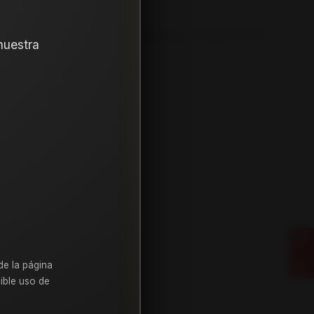
 WPAT4W 99T. Instalación, balanceo y válvulas nuevas,
nuestra
215
65
17
de la página
ible uso de