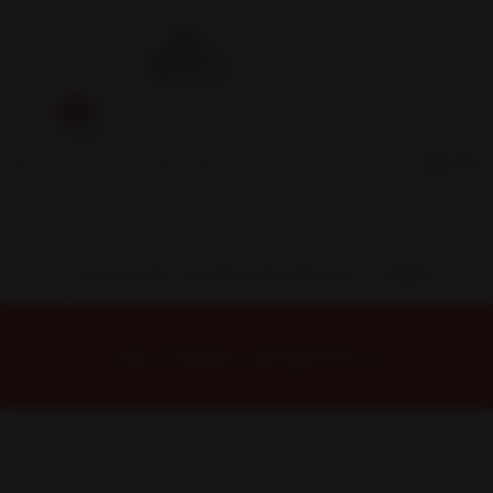
Inicio
Contacto
Blog
Términos y
Condiciones
Servicio
Estación
Central
INSTALACION Y BALANCEO INCLUIDOS EN TU COMPRA
Inicio
Neumáticos
NEUMATICOS R17
Neumático 215/50R17 Nexen NBLUE HD PLUS