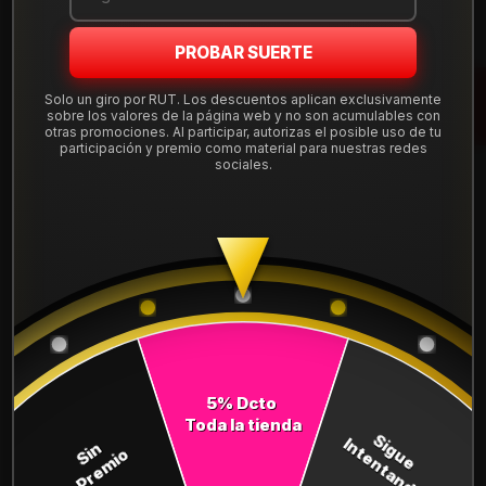
Mostrar stock de ubicaciones
PROBAR SUERTE
Solo un giro por RUT. Los descuentos aplican exclusivamente
DESCRIPCIÓN
sobre los valores de la página web y no son acumulables con
otras promociones. Al participar, autorizas el posible uso de tu
Neumático 215/50R17 Nexen NBLUE HD PLUS. Instalación,
participación y premio como material para nuestras redes
sociales.
balanceo y válvulas nuevas, incluido en tu compra.
Leer más
DETALLES
ANCHO:
215
PERFIL:
50
ARO:
17
5% Dcto
COMPARTE ESTE PRODUCTO
Toda la tienda
Sigue
Intentando
Sin
Premio