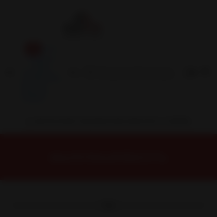
Inicio
Contacto
Blog
Términos y
Condiciones
Servicio
Estación
Central
INSTALACION Y BALANCEO INCLUIDOS EN TU COMPRA
Inicio
Neumáticos
NEUMATICOS R15
NEUMATICO 205/60R15 SUMAXX AT 91H