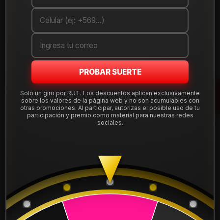
ANCHO:
205
PERFIL:
60
ARO:
15
PROBAR SUERTE
COMPARTE ESTE PRODUCTO
Solo un giro por RUT. Los descuentos aplican exclusivamente
sobre los valores de la página web y no son acumulables con
otras promociones. Al participar, autorizas el posible uso de tu
participación y premio como material para nuestras redes
sociales.
También podría interesarte uno de estos
2057015SUMAAIN
|
SUMAXX
NEUMATICO 205/70R15 SUMAXX AT
$89.900