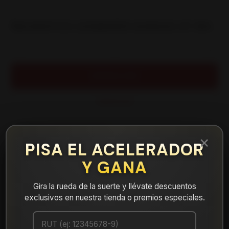
|
NEUMATICO 205/60R15 SUMAXX AT 91H
Cantidad
AGREGAR AL CARRO
COMPRAR AHORA
Mostrar stock de ubicaciones
×
PISA EL ACELERADOR
Y GANA
DESCRIPCIÓN
NEUMATICO 205/60R15 SUMAXX AT 91H. Instalación,
Gira la rueda de la suerte y llévate descuentos
balanceo y válvulas nuevas, incluido en tu compra.
exclusivos en nuestra tienda o premios especiales.
Leer más
DETALLES