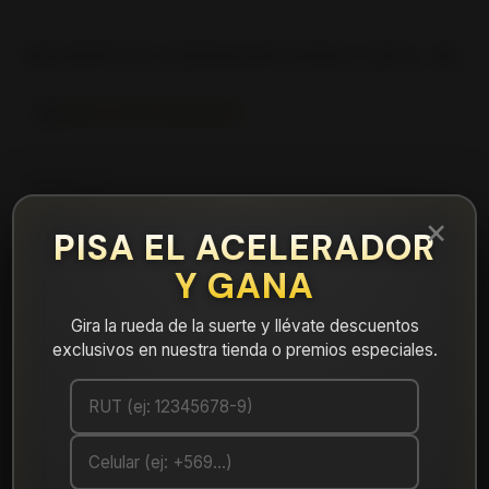
|
NEUMATICO 205/55R19 SONIX LZEAL 56
Mostrar stock de ubicaciones
DESCRIPCIÓN
×
NEUMATICO 205/55R19 SONIX LZEAL 56. Instalación,
PISA EL ACELERADOR
balanceo y válvulas nuevas, incluido en tu compra.
Y GANA
Leer más
DETALLES
Gira la rueda de la suerte y llévate descuentos
exclusivos en nuestra tienda o premios especiales.
ANCHO:
205
PERFIL:
55
ARO:
19