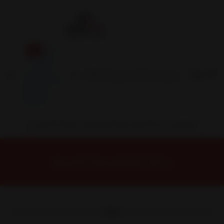
Inicio
Contacto
Blog
Términos y
Condiciones
Servicio
Estación
Central
INSTALACION Y BALANCEO INCLUIDOS EN TU COMPRA
Inicio
Neumáticos
NEUMATICOS R19
NEUMATICO 205/55R19 SONIX LZEAL 56