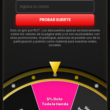
COMPARTE ESTE PRODUCTO
PROBAR SUERTE
Solo un giro por RUT. Los descuentos aplican exclusivamente
También podría interesarte uno de estos
sobre los valores de la página web y no son acumulables con
otras promociones. Al participar, autorizas el posible uso de tu
participación y premio como material para nuestras redes
sociales.
2455019SNNLZ56
|
SONIX
NEUMATICO 245/50R19 SONIX LZEAL 56 105V
$99.900
Cantidad
Comprar ahora
5% Dcto
Toda la tienda