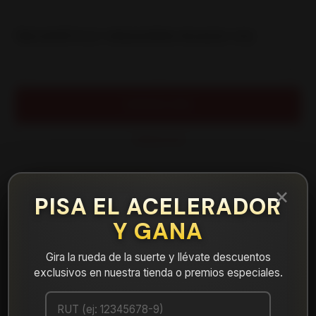
|
NEUMÁTICO 195/45R16 ROADX H12
Cantidad
AGREGAR AL CARRO
COMPRAR AHORA
Mostrar stock de ubicaciones
×
PISA EL ACELERADOR
Y GANA
DESCRIPCIÓN
NEUMÁTICO 195/45R16 ROADX H12. Instalación, balanceo y
Gira la rueda de la suerte y llévate descuentos
válvulas nuevas, incluido en tu compra.
exclusivos en nuestra tienda o premios especiales.
Leer más
DETALLES