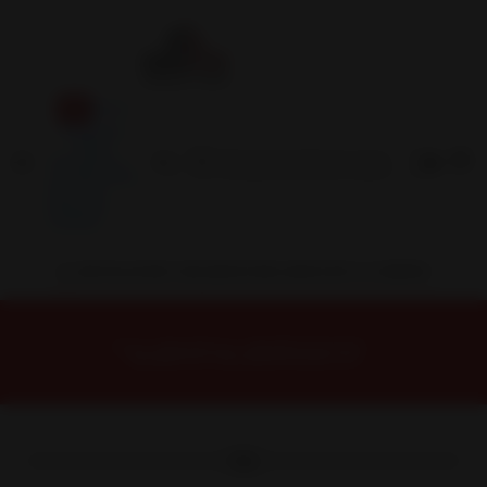
Inicio
Contacto
Blog
Términos y
Condiciones
Servicio
Estación
Central
INSTALACION Y BALANCEO INCLUIDOS EN TU COMPRA
Inicio
Neumáticos
NEUMATICOS R16
NEUMÁTICO 195/45R16 ROADX H12