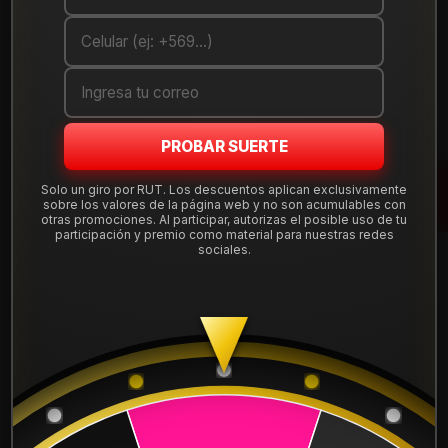
ANCHO:
195
PERFIL:
45
ARO:
16
PROBAR SUERTE
COMPARTE ESTE PRODUCTO
Solo un giro por RUT. Los descuentos aplican exclusivamente
sobre los valores de la página web y no son acumulables con
otras promociones. Al participar, autorizas el posible uso de tu
participación y premio como material para nuestras redes
sociales.
También podría interesarte uno de estos
2054516ROADH12
|
ROADX
NEUMÁTICO 205/45R16 ROADX H12
$54.900