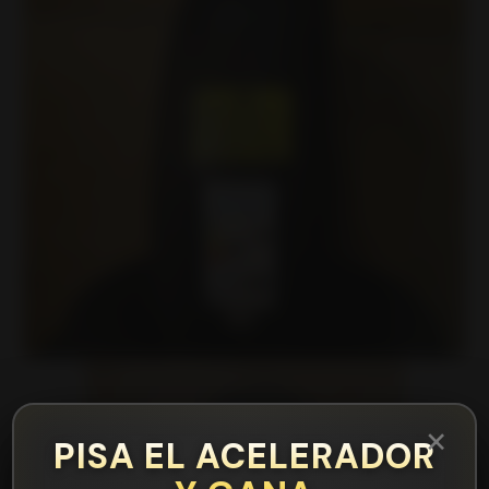
×
PISA EL ACELERADOR