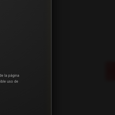
de la página
ible uso de