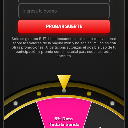
Cantidad
AGREGAR AL CARRO
PROBAR SUERTE
COMPRAR AHORA
Solo un giro por RUT. Los descuentos aplican exclusivamente
Mostrar stock de ubicaciones
sobre los valores de la página web y no son acumulables con
otras promociones. Al participar, autorizas el posible uso de tu
participación y premio como material para nuestras redes
sociales.
DESCRIPCIÓN
Neumático 175/70R14 Nexen NPRIZ GX. Instalación, balanceo
y válvulas nuevas, incluido en tu compra.
Leer más
DETALLES
ANCHO:
175
PERFIL:
70
5% Dcto
Toda la tienda