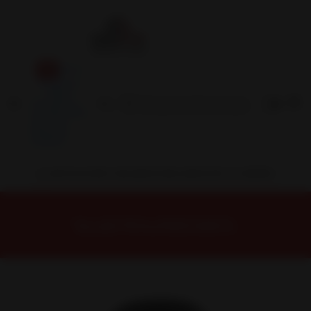
Inicio
Contacto
Blog
Términos y
Condiciones
Servicio
Estación
Central
INSTALACION Y BALANCEO INCLUIDOS EN TU COMPRA
Inicio
Neumáticos
NEUMATICOS R14
Neumático 175/70R14 Nexen NPRIZ GX