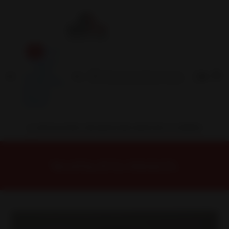
Inicio
Contacto
Blog
Términos y
Condiciones
Servicio
Estación
Central
INSTALACION Y BALANCEO INCLUIDOS EN TU COMPRA
Inicio
Llantas
ARO 15
Llantas 15 4x100
15N7101F Llanta Aro 15X7 4X100 Mbr Et 10