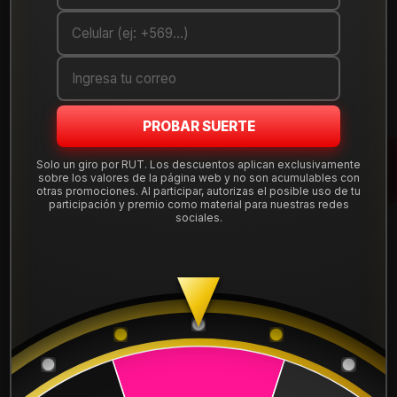
Debes comprar un mínimo de 1 unidades
Mostrar stock de ubicaciones
DESCRIPCIÓN
PROBAR SUERTE
Llanta
aro 15
(15x7") con apernadura
4x100
y offset ET 10.
Estilo moderno que renueva la imagen de tu vehículo sin
Solo un giro por RUT. Los descuentos aplican exclusivamente
perder resistencia.
sobre los valores de la página web y no son acumulables con
otras promociones. Al participar, autorizas el posible uso de tu
Incluye
instalación, balanceo, centradores y válvulas
participación y premio como material para nuestras redes
sociales.
nuevas
. Envío a todo Chile desde nuestra tienda en
Santiago, compra 100% segura.
Leer más
Aro:
15"
DETALLES
Ancho:
7"
Apernadura:
4x100
ARO:
15
Offset (ET):
10
Terminación:
Mbr
APERNADURA :
4x100
Código:
15N7101F