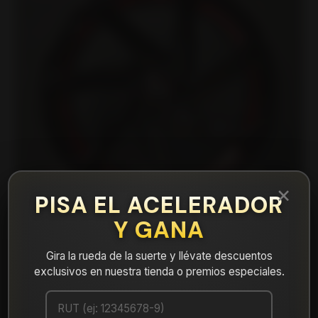
×
PISA EL ACELERADOR
Y GANA
Gira la rueda de la suerte y llévate descuentos
|
exclusivos en nuestra tienda o premios especiales.
15N7101F Llanta Aro 15X7 4X100 Mbr Et 10