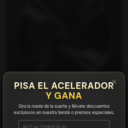
×
PISA EL ACELERADOR
Y GANA
Gira la rueda de la suerte y llévate descuentos
|
15H4019AMB Llanta Aro 15X7 4X100 Mb
exclusivos en nuestra tienda o premios especiales.
Et 10