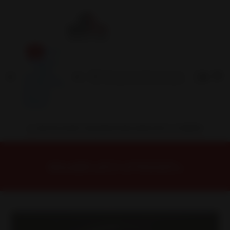
Inicio
Contacto
Blog
Términos y
Condiciones
Servicio
Estación
Central
INSTALACION Y BALANCEO INCLUIDOS EN TU COMPRA
Inicio
Llantas
ARO 15
Llantas 15 4x100
15H4019AMB Llanta Aro 15X7 4X100 Mb Et 10