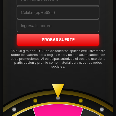
Debes comprar un mínimo de 1 unidades
Mostrar stock de ubicaciones
DESCRIPCIÓN
PROBAR SUERTE
Llanta deportiva
aro 15
en medida 15x7", apernadura
4x100
y ET 10, en negro mate. Combina diseño y durabilidad para
Solo un giro por RUT. Los descuentos aplican exclusivamente
vehículos compatibles con esta perforación.
sobre los valores de la página web y no son acumulables con
otras promociones. Al participar, autorizas el posible uso de tu
participación y premio como material para nuestras redes
Incluye
instalación, balanceo, centradores y válvulas
sociales.
nuevas
. Envío a todo Chile desde nuestra tienda en
Santiago, compra 100% segura.
Leer más
Aro:
15"
DETALLES
Ancho:
7"
Apernadura:
4x100
ARO:
15
Offset (ET):
10
Color:
Negro mate
APERNADURA :
4x100