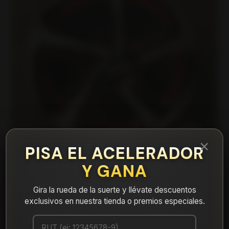
×
PISA EL ACELERADOR
Y GANA
Gira la rueda de la suerte y llévate descuentos
|
14S5098B Llanta Aro 14X6 4X100 Mb/R Et
exclusivos en nuestra tienda o premios especiales.
35