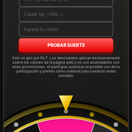
Debes comprar un mínimo de 1 unidades
Mostrar stock de ubicaciones
DESCRIPCIÓN
PROBAR SUERTE
Renueva tu auto con esta llanta
HCW aro 14
, medida 14x6" y
apernadura
4x100
, offset ET 35. Diseño deportivo pensado
Solo un giro por RUT. Los descuentos aplican exclusivamente
para el uso diario en ciudad y carretera.
sobre los valores de la página web y no son acumulables con
otras promociones. Al participar, autorizas el posible uso de tu
participación y premio como material para nuestras redes
Tu compra incluye
instalación, balanceo, centradores y
sociales.
válvulas nuevas
, sin costos ocultos. Despacho a todo Chile
desde Santiago.
Leer más
Marca:
HCW
DETALLES
Aro:
14"
Ancho:
6"
ARO:
14
Apernadura:
4x100
Offset (ET):
35
APERNADURA :
4x100