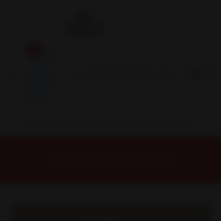
Inicio
Contacto
Blog
Términos y
Condiciones
Servicio
Estación
Central
INSTALACION Y BALANCEO INCLUIDOS EN TU COMPRA
Inicio
Llantas
ARO 14
Llantas 14 4x100
14S5098B Llanta Aro 14X6 4X100 Mb/R Et 35