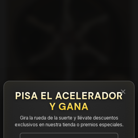
×
PISA EL ACELERADOR
Y GANA
|
Gira la rueda de la suerte y llévate descuentos
14H6213A Llanta Aro 14X7 4X100 Mb Et 0
exclusivos en nuestra tienda o premios especiales.