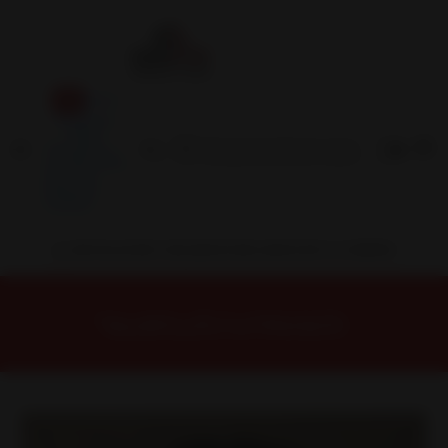
Inicio
Contacto
Blog
Términos y
Condiciones
Servicio
Estación
Central
INSTALACION Y BALANCEO INCLUIDOS EN TU COMPRA
Inicio
Llantas
ARO 14
Llantas 14 4x100
14H6213A Llanta Aro 14X7 4X100 Mb Et 0