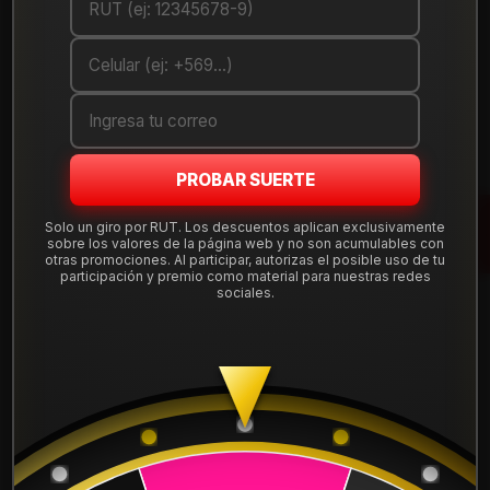
Debes comprar un mínimo de 1 unidades
Mostrar stock de ubicaciones
DESCRIPCIÓN
Llanta de aleación
aro 14
en medida 14x7", con apernadura
PROBAR SUERTE
4x100
y offset ET 0, en negro mate. Diseño deportivo y
resistente, compatible con autos que usan esta perforación.
Solo un giro por RUT. Los descuentos aplican exclusivamente
sobre los valores de la página web y no son acumulables con
Tu compra incluye
instalación, balanceo, centradores y
otras promociones. Al participar, autorizas el posible uso de tu
válvulas nuevas
, sin costos ocultos. Despacho a todo Chile
participación y premio como material para nuestras redes
sociales.
desde Santiago.
Leer más
Aro:
14"
DETALLES
Ancho:
7"
Apernadura:
4x100
ARO:
14
Offset (ET):
0
Color:
Negro mate
APERNADURA :
4x100
Código:
14H6213A